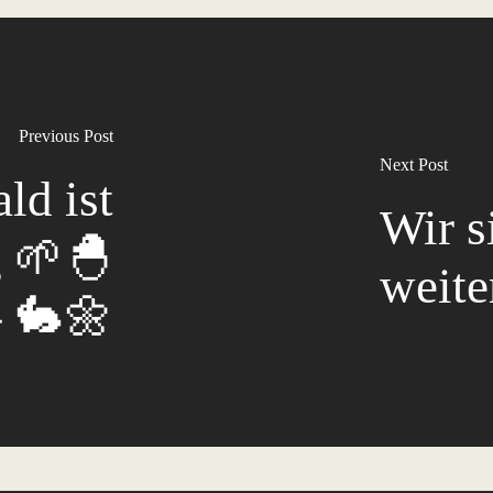
Previous Post
Next Post
ld ist
Wir s
g 🌱🐣
weiter
🐇🌼