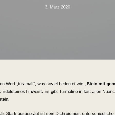
3. März 2020
 Wort „turamali“, was soviel bedeutet wie
„Stein mit ge
s Edelsteines hinweist. Es gibt Turmaline in fast allen Nuanc
tein.
5. Stark ausgeprägt ist sein Dichroismus, unterschiedliche