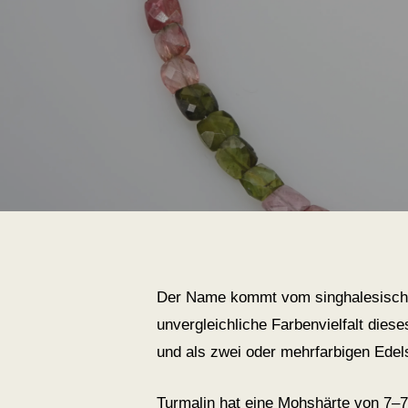
Der Name kommt vom singhalesischen
unvergleichliche Farbenvielfalt diese
und als zwei oder mehrfarbigen Edels
Turmalin hat eine Mohshärte von 7–7,